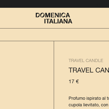
EZIONI
COS’È D
TRAVEL CANDLE
TRAVEL CAN
17
€
Profumo ispirato al t
cupola lievitato, con