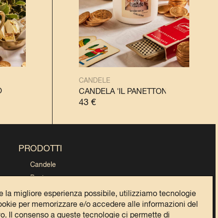
CANDELE
'
EL CANDLE 'IL PANETTONE'
TRAVEL CANDLE 'IL PANDORO'
CANDELA 'IL PANDORO'
CANDELA 'IL PANDORO'
TRAVEL CANDLE 'IL PAND
CA
CANDELA 'IL PANETTONE'
CANDELA
43
€
PRODOTTI
Candele
Poster
Cartoline
re la migliore esperienza possibile, utilizziamo tecnologie
okie per memorizzare e/o accedere alle informazioni del
Collezioni
vo. Il consenso a queste tecnologie ci permette di