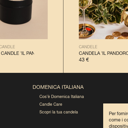
 CANDLE
CANDELE
'IL PANETTONE'
 CANDLE 'IL PANDORO'
TRAVEL CANDLE 'IL PANETTONE'
TRAVEL CANDLE 'IL PANDORO'
CANDELA 'IL PANDORO
TRAV
43
€
DOMENICA ITALIANA
Cos’è Domenica Italiana
Candle Care
Scopri la tua candela
Per forni
come i co
dispositi