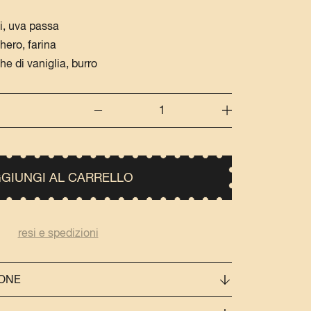
i, uva passa
ero, farina
 di vaniglia, burro
1
GIUNGI AL CARRELLO
resi e spedizioni
IONE