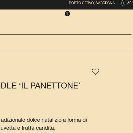
PORTO CERVO, SARDEGNA
30.
OMENICA ITALIANA
DLE ‘IL PANETTONE’
radizionale dolce natalizio a forma di
 uvetta e frutta candita.