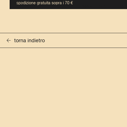
spedizione gratuita sopra i 70 €
CANDELE
PRODOTTI
MANIFESTO
COLL
torna indietro