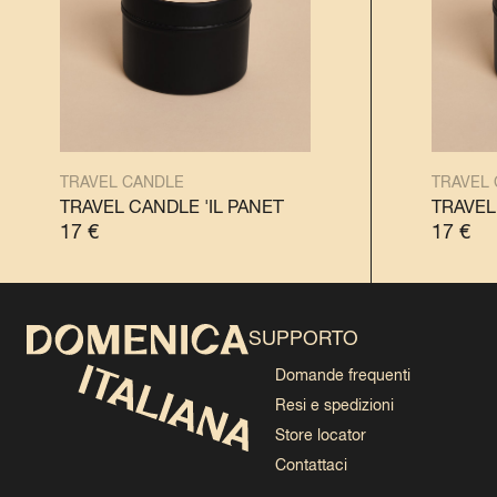
TRAVEL CANDLE
TRAVEL
TRAVEL CANDLE 'IL PANETTONE'
TRAVEL CANDLE 
TRAVEL
17
€
17
€
SUPPORTO
Domande frequenti
Resi e spedizioni
Store locator
Contattaci