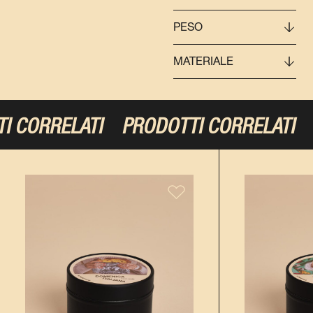
PESO
MATERIALE
 CORRELATI
PRODOTTI CORRELATI
P