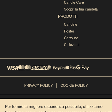
Candle Care
Scopri la tua candela
PRODOTTI
Candele
Poster
Cartoline
Collezioni
PRIVACY POLICY
COOKIE POLICY
@DOMENICA ITALIANA 2024
IG
FB
TK
SP
PI
Per fornire la migliore esperienza possibile, utilizziamo