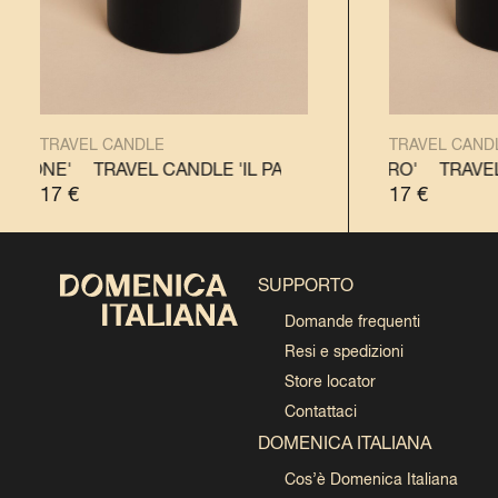
TRAVEL CANDLE
TRAVEL CAND
ETTONE'
TRAVEL CANDLE 'IL PANETTONE'
TRAVEL CANDLE 'IL PANDORO'
TRAVEL CAND
TRAVEL
17
€
17
€
SUPPORTO
Domande frequenti
Resi e spedizioni
Store locator
Contattaci
DOMENICA ITALIANA
Cos’è Domenica Italiana